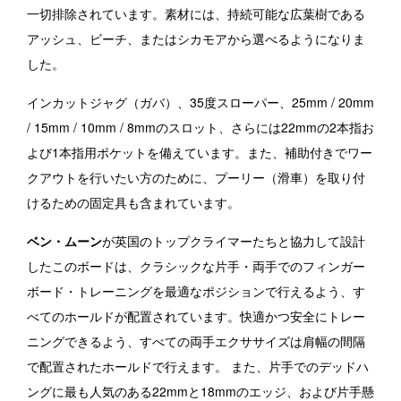
一切排除されています。素材には、持続可能な広葉樹である
アッシュ、ビーチ、またはシカモアから選べるようになりま
した。
インカットジャグ（ガバ）、35度スローパー、25mm / 20mm
/ 15mm / 10mm / 8mmのスロット、さらには22mmの2本指お
よび1本指用ポケットを備えています。また、補助付きでワー
クアウトを行いたい方のために、プーリー（滑車）を取り付
けるための固定具も含まれています。
ベン・ムーン
が英国のトップクライマーたちと協力して設計
したこのボードは、クラシックな片手・両手でのフィンガー
ボード・トレーニングを最適なポジションで行えるよう、す
べてのホールドが配置されています。快適かつ安全にトレー
ニングできるよう、すべての両手エクササイズは肩幅の間隔
で配置されたホールドで行えます。 また、片手でのデッドハ
ングに最も人気のある22mmと18mmのエッジ、および片手懸