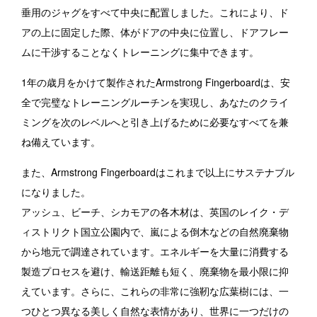
垂用のジャグをすべて中央に配置しました。これにより、ド
アの上に固定した際、体がドアの中央に位置し、ドアフレー
ムに干渉することなくトレーニングに集中できます。
1年の歳月をかけて製作されたArmstrong Fingerboardは、安
全で完璧なトレーニングルーチンを実現し、あなたのクライ
ミングを次のレベルへと引き上げるために必要なすべてを兼
ね備えています。
また、Armstrong Fingerboardはこれまで以上にサステナブル
になりました。
アッシュ、ビーチ、シカモアの各木材は、英国のレイク・デ
ィストリクト国立公園内で、嵐による倒木などの自然廃棄物
から地元で調達されています。エネルギーを大量に消費する
製造プロセスを避け、輸送距離も短く、廃棄物を最小限に抑
えています。さらに、これらの非常に強靭な広葉樹には、一
つひとつ異なる美しく自然な表情があり、世界に一つだけの