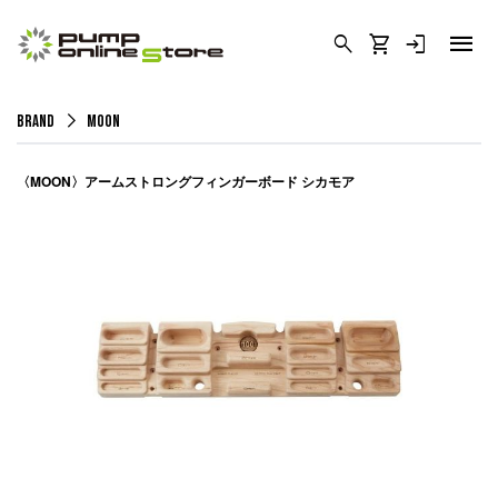
menu
search
shopping_cart
login
arrow_forward_ios
BRAND
MOON
〈MOON〉アームストロングフィンガーボード シカモア