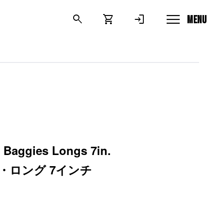
menu
search
shopping_cart
login
MENU
Baggies Longs 7in.
・ロング 7インチ