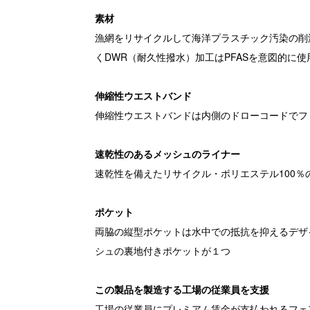
素材
漁網をリサイクルして海洋プラスチック汚染の削
くDWR（耐久性撥水）加工はPFASを意図的に
伸縮性ウエストバンド
伸縮性ウエストバンドは内側のドローコードでフ
速乾性のあるメッシュのライナー
速乾性を備えたリサイクル・ポリエステル100％
ポケット
両脇の縦型ポケットは水中での抵抗を抑えるデザ
シュの裏地付きポケットが１つ
この製品を製造する工場の従業員を支援
工場の従業員にプレミアム賃金が支払われるフェ