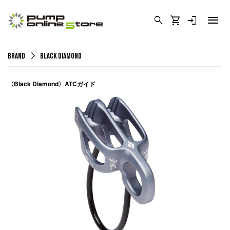
menu
search
shopping_cart
login
arrow_forward_ios
BRAND
Black Diamond
〈Black Diamond〉ATCガイド