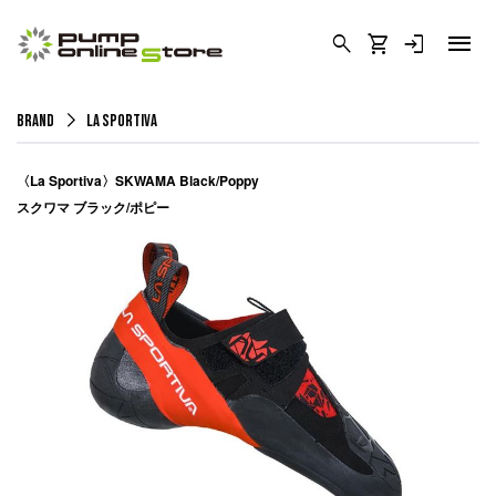
menu
search
shopping_cart
login
arrow_forward_ios
BRAND
La Sportiva
〈La Sportiva〉SKWAMA Black/Poppy
スクワマ ブラック/ポピー